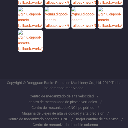
Copyright © Dongguan Baoke Precision Machinery Co., Ltd. 2019 Todos
los derechos reservados.
Centro de mecanizado de alta velocidad
centro de mecanizado de piezas verticales
Centro de mecanizado CNC tipo pórtico
Máquina de 5 ejes de alta velocidad y alta precisión
Centro de mecanizado horizontal CNC
mejor camino de caja vmc
Centro de mecanizado de doble columna