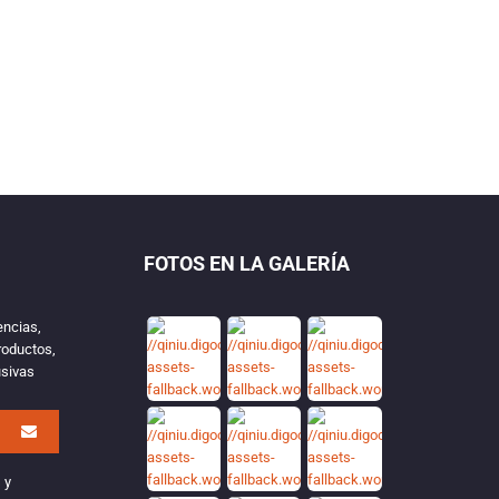
FOTOS EN LA GALERÍA
encias,
roductos,
usivas
 y