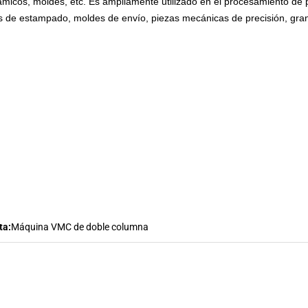
micos, moldes, etc. Es ampliamente utilizado en el procesamiento de
 de estampado, moldes de envío, piezas mecánicas de precisión, grand
ta:
Máquina VMC de doble columna