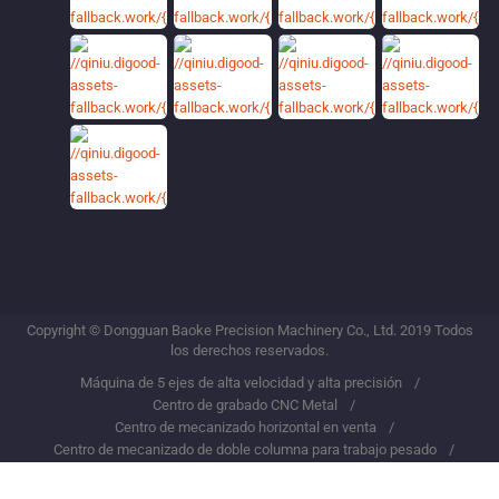
Copyright © Dongguan Baoke Precision Machinery Co., Ltd. 2019 Todos
los derechos reservados.
Máquina de 5 ejes de alta velocidad y alta precisión
Centro de grabado CNC Metal
Centro de mecanizado horizontal en venta
Centro de mecanizado de doble columna para trabajo pesado
centro de mecanizado vertical de corte pesado
Máquina de doble columna tipo ligero
VMC de corte pesado