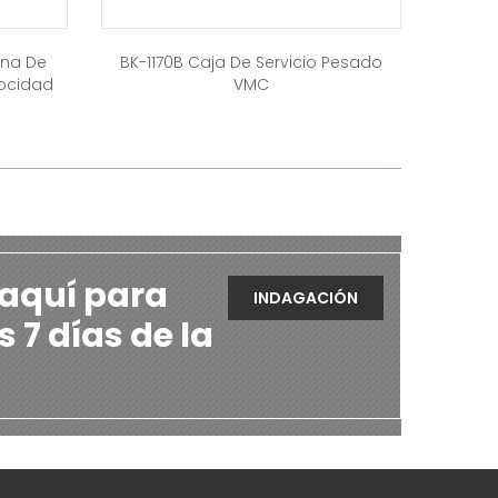
ina De
BK-1170B Caja De Servicio Pesado
locidad
VMC
 aquí para
INDAGACIÓN
s 7 días de la