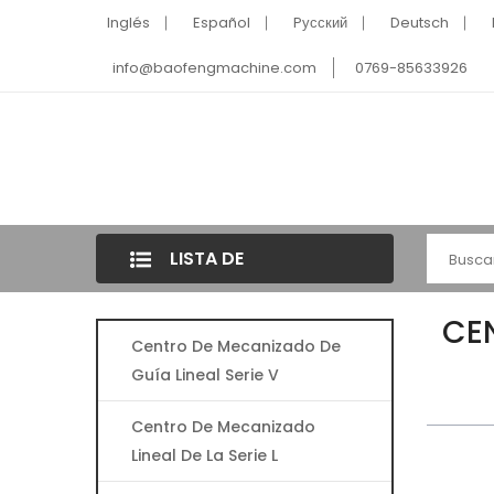
Inglés
Español
Pусский
Deutsch
info@baofengmachine.com
0769-85633926
LISTA DE
CATEGORÍAS
CE
Centro De Mecanizado De
Guía Lineal Serie V
Centro De Mecanizado
Lineal De La Serie L