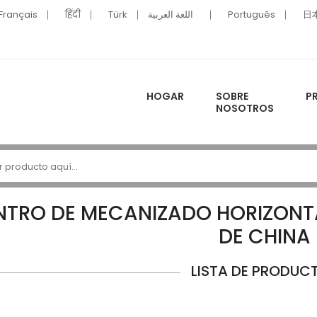
Français
हिंदी
Türk
اللغة العربية
Português
日
HOGAR
SOBRE
P
NOSOTROS
NTRO DE MECANIZADO HORIZONT
DE CHINA
LISTA DE PRODUC