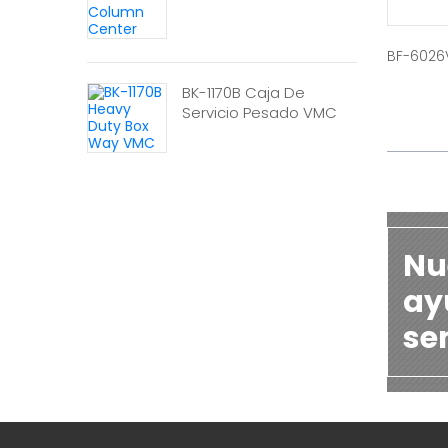
BF-6026
BK-1170B Caja De
Servicio Pesado VMC
Nu
ayu
se